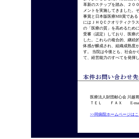
革新のステップを踏み、２０
メントを実施してきました。
事賞と日本版医療MB賞であ
にはＪＨＱＣクオリティクラ
の「医療の質」を高めるため
受審（認定）しており、医療
した。これらの複合的、継続
体感が醸成され、組織成熟度
す。 当院は今後とも、社会か
て、経営能力のすべてを発揮
医療法人財団献心会 川越
ＴＥＬ ＦＡＸ E-ma
>>同病院ホームページは