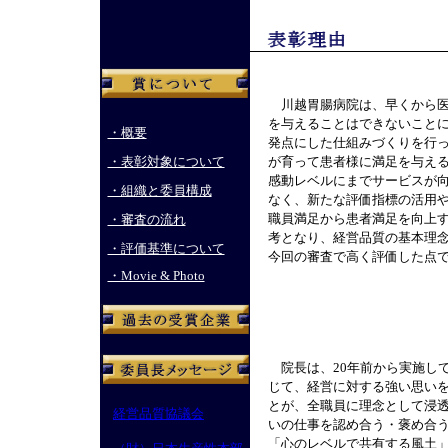
川越胃腸病院は、早くから医
を与えることはできないこと
・概要
発点にした仕組みづくりを行
・表彰対象について
が育って患者様に満足を与え
感動レベルにまでサービスが
・組織と委員構成
なく、新たな評価指標の活用
職員満足から患者満足を向上
・審査の流れ
考となり、経営品質の基本理念
・評価基準について
今回の審査で高く評価した点
・Movie & Photo
院長は、20年前から実施し
じて、経営に対する強い思い
とが、全職員に理念として浸
経営品質協議会
いの仕事を認め合う・褒め合
「心のレベルで共有する風土