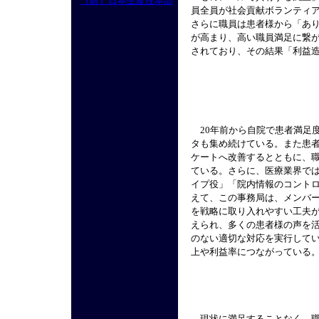
（財）日本生産性本部
員全員が社会貢献ボランティ
さらに職員は患者様から「あ
が高まり、高い職員満足に繋
されており、その結果「利益
20年前から自院で患者満足
タも集め続けている。また患
ケートへ改善するとともに、
ている。さらに、医療業界で
イプ役」「院内情報のコント
えて、この事務局は、メンバ
を戦略に取り入れやすい工夫
えられ、多くの患者様の声を
のない適切な対応を実行して
上や利益率につながっている
現状に満足することなく、職