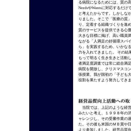
る病院になるためには、質の
NeedsやWantsに対応す
と考えたからです。しかしな
りました。そこで「医療の質
り、定着する組織づくりを進
質のサービスを提供できる心
大きな目標に掲げ、高い職員
ながる「人満足の好循環スパ
ら」を実践するため、いかな
力を入れてきました。 その結
もって明るく生き生きと活動
者満足度調査では常に総合満
病院を開放し、クリスマスコ
張授業、我が国初の「子ども
役割を果たすよう努力してき
当院では、上記のような経営
みたいと考え、１９９８年の
ャレンジし、その受審作業の
た。その後も米国のＭＢ賞や
より参加しました。経営品質