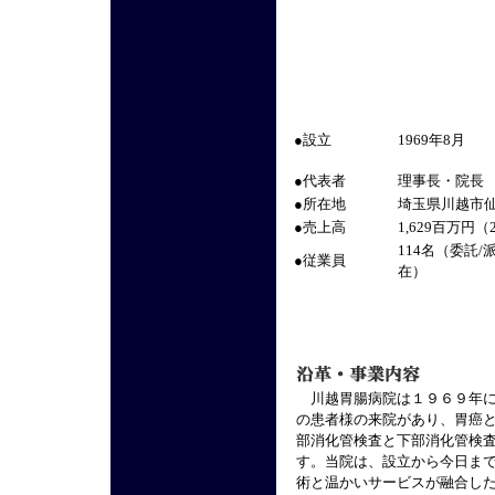
●設立
1969年8月
●代表者
理事長・院長
●所在地
埼玉県川越市仙
●売上高
1,629百万円（
114名（委託/
●従業員
在）
川越胃腸病院は１９６９年に
の患者様の来院があり、胃癌
部消化管検査と下部消化管検
す。当院は、設立から今日ま
術と温かいサービスが融合し